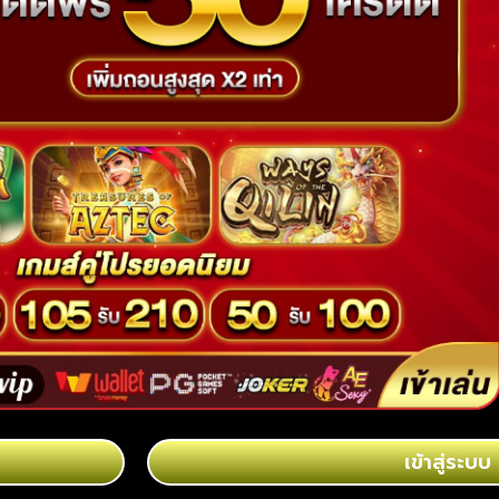
เข้าสู่ระบบ