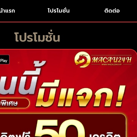
น้าแรก
โปรโมชั่น
ติดต่อ
โปรโมชั่น