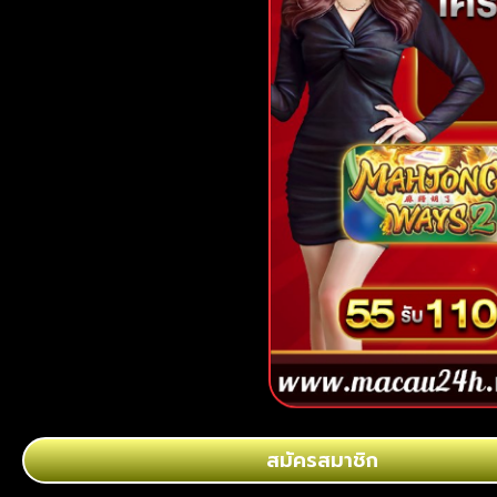
สมัครสมาชิก